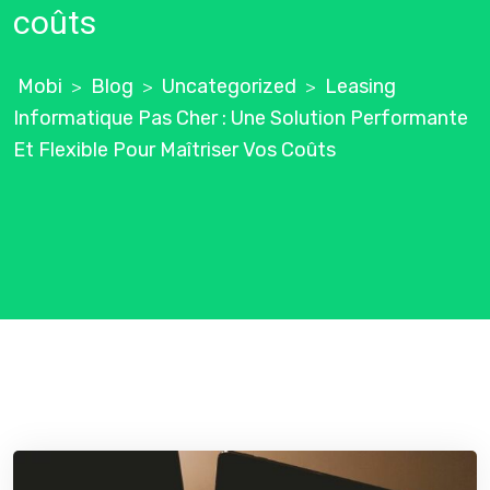
coûts
Mobi
Blog
Uncategorized
Leasing
>
>
>
Informatique Pas Cher : Une Solution Performante
Et Flexible Pour Maîtriser Vos Coûts