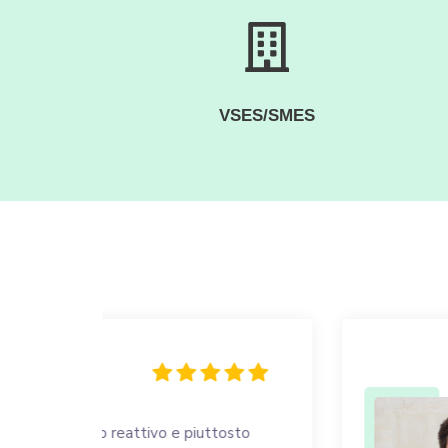
VSES/SMES
osto
Cercavo dei M