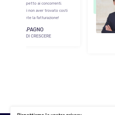
ti.
dipendenti. Il
 costi
rapido, effici
!
prezzo giusto
raccomandarl
Sacha MA
CEO NOUVEL