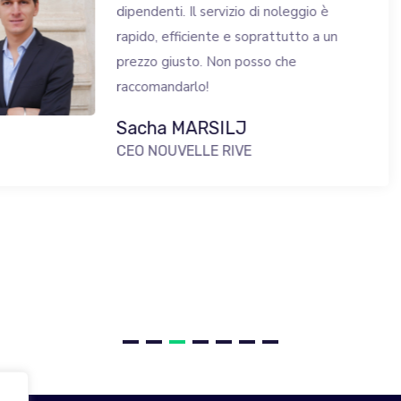
 servizio di noleggio è
ente e soprattutto a un
. Non posso che
o!
RSILJ
LE RIVE