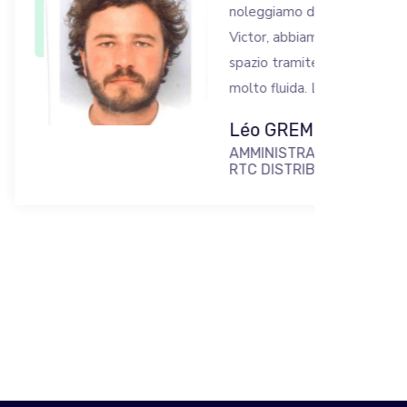
noleggiamo dispositivi mobili da
Victor, abbiamo accesso al nostro
spazio tramite la piattaforma che è
molto fluida. Lo consiglio!
Léo GREMET
AMMINISTRATORE DELEGATO DI
RTC DISTRIBUTION