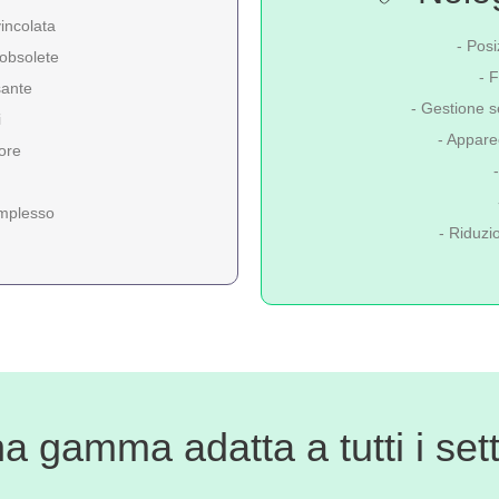
 vincolata
- Pos
 obsolete
- F
sante
- Gestione s
i
- Appare
lore
omplesso
- Riduzi
a gamma adatta a tutti i sett