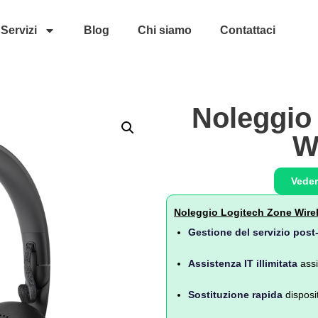
Servizi
Blog
Chi siamo
Contattaci
Noleggio
W
Veder
Noleggio Logitech Zone Wirele
Gestione del servizio post
Assistenza IT illimitata
assi
Sostituzione rapida
disposit