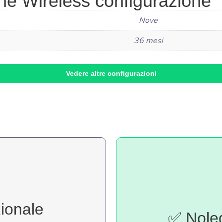
ne Wireless configurazione
Nove
36 mesi
Vedere altre configurazioni
zionale
✅ Noleg