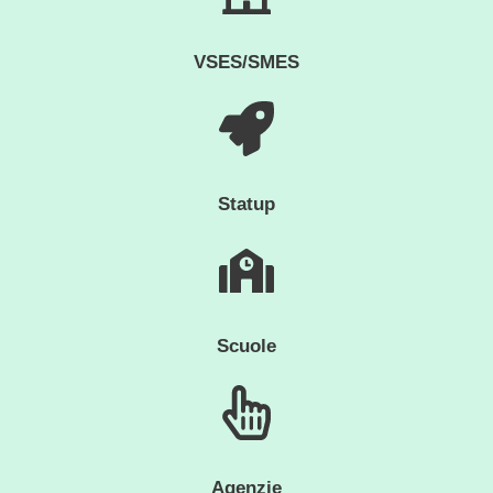
VSES/SMES
Statup
Scuole
Agenzie