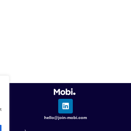
t
hello@join-mobi.com