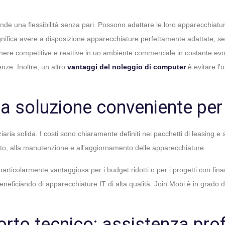
ziende una flessibilità senza pari. Possono adattare le loro apparecchiatu
ignifica avere a disposizione apparecchiature perfettamente adattate, sen
anere competitive e reattive in un ambiente commerciale in costante evo
nze. Inoltre, un altro
vantaggi del noleggio di computer
è evitare l'
na soluzione conveniente per
iaria solida. I costi sono chiaramente definiti nei pacchetti di leasing e
sto, alla manutenzione e all'aggiornamento delle apparecchiature.
ticolarmente vantaggiosa per i budget ridotti o per i progetti con finan
r beneficiando di apparecchiature IT di alta qualità. Join Mobi è in grado 
rto tecnico: assistenza pro